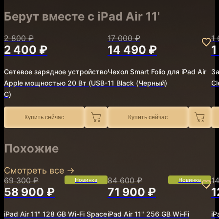
Берут вместе с iPad Air 11'
2 800 ₽
17 000 ₽
1
2 400 ₽
14 490 ₽
1
Сетевое зарядное устройство
Чехол Smart Folio для iPad Air
За
Apple мощностью 20 Вт (USB-
11 Black (Черный)
Cl
C)
Купить сейчас
Купить сейчас
Похожие
Смотреть все
→
69 300 ₽
84 600 ₽
1
Новинка
Новинка
58 900 ₽
71 900 ₽
1
iPad Air 11" 128 GB Wi-Fi Space
iPad Air 11" 256 GB Wi-Fi
iP