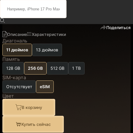
111 100 ₽
94 400 ₽
код
401021
В избранное
Поделиться
Описание
Характеристики
Диагональ
11 дюймов
13 дюймов
Память
128 GB
256 GB
512 GB
1 TB
SIM-карта
Отсутствует
eSIM
Цвет
В корзину
Купить сейчас