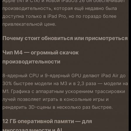
Apple (N1 и C1X) и новой iPadOS 26 он обеспечивает
производительность, которая ещё недавно была
доступна только в iPad Pro, но по гораздо более
привлекательной цене.
Почему стоит обновиться или присмотреться
Чип M4 — огромный скачок
производительности
8-ядерный CPU и 9-ядерный GPU делают iPad Air до
30% быстрее модели на M3 и в 2,3 раза — модели на
M1. Графика с аппаратным ускорением трассировки
лучей позволяет играть в консольные игры и
рендерить 3D-сцены в несколько раз быстрее.
12 ГБ оперативной памяти — для
многозадачности и AI