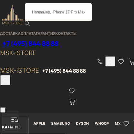
Каталог
/
Игровые приставки
/
Nintendo Switch
/
Игровая приставка Nintendo Switch Lite 32 ГБ (Желтая)
ДОСТАВКА
ОПЛАТА
ГАРАНТИЯ
КОНТАКТЫ
Игровая приставка
+7 (495) 844 88 88
Nintendo Switch Lite 32 ГБ
MSK-iSTORE
(Желтая)
MSK-iSTORE
+7 (495) 844 88 88
Гарантия
Доставка от 0₽
В наличии
12 месяцев
APPLE
SAMSUNG
DYSON
WHOOP
МУЛЬТИМ
Игровая приставка
КАТАЛОГ