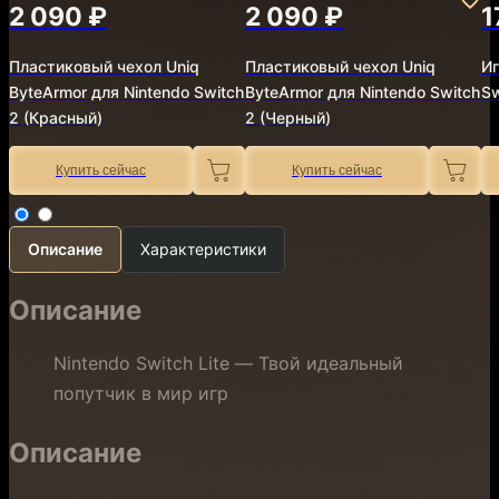
2 090 ₽
2 090 ₽
1
Пластиковый чехол Uniq
Пластиковый чехол Uniq
Иг
ByteArmor для Nintendo Switch
ByteArmor для Nintendo Switch
Sw
2 (Красный)
2 (Черный)
Купить сейчас
Купить сейчас
Описание
Характеристики
Описание
Nintendo Switch Lite — Твой идеальный
попутчик в мир игр
Описание