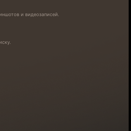
иншотов и видеозаписей.
иску.