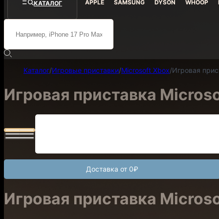
APPLE
SAMSUNG
DYSON
WHOOP
КАТАЛОГ
Каталог
/
Игровые приставки
/
Microsoft Xbox
/
Игровая прист
Игровая приставка Microsof
Доставка от 0₽
Игровая приставка Microsof