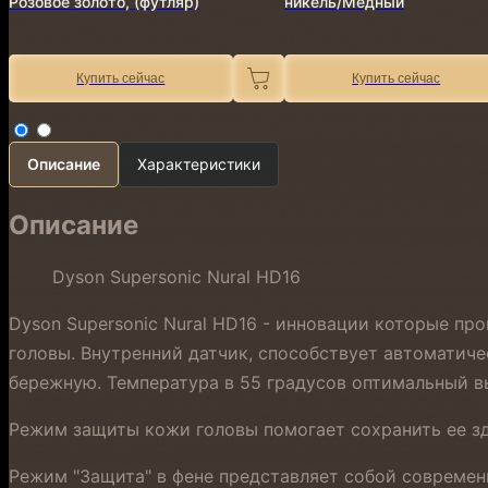
Розовое золото, (футляр)
никель/Медный
Купить сейчас
Купить сейчас
Описание
Характеристики
Описание
Dyson Supersonic Nural HD16
Dyson Supersonic Nural HD16 - инновации которые про
головы. Внутренний датчик, способствует автоматич
бережную. Температура в 55 градусов оптимальный в
Режим защиты кожи головы помогает сохранить ее з
Режим "Защита" в фене представляет собой современн