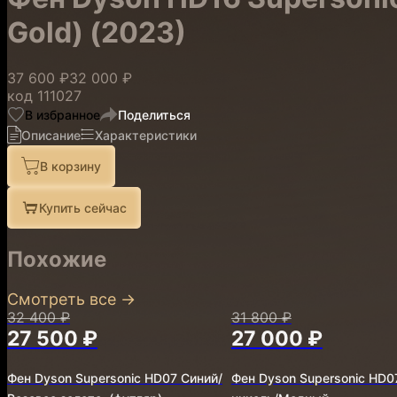
Gold) (2023)
37 600 ₽
32 000 ₽
код
111027
В избранное
Поделиться
Описание
Характеристики
В корзину
Купить сейчас
Похожие
Смотреть все
→
32 400 ₽
31 800 ₽
27 500 ₽
27 000 ₽
Фен Dyson Supersonic HD07 Синий/
Фен Dyson Supersonic HD0