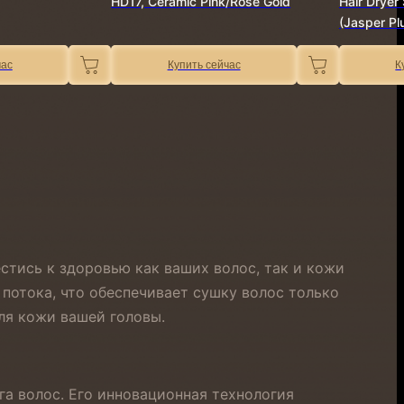
HD17, Ceramic Pink/Rose Gold
Hair Dryer 
(Jasper Pl
час
Купить сейчас
К
естись к здоровью как ваших волос, так и кожи
потока, что обеспечивает сушку волос только
ля кожи вашей головы.
га волос. Его инновационная технология