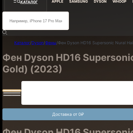
APPLE
SAMSUNG
DYSON
WHOOP
КАТАЛОГ
Каталог
/
Dyson
/
Фены
/
Фен Dyson HD16 Supersonic Nural Hair
Фен Dyson HD16 Supersonic 
Gold) (2023)
Доставка от 0₽
Фен Dyson HD16 Supersonic 