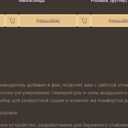
никель/Медь
Розовый, (футляр)
Купить сейчас
Купить сей
изводитель добавил в фен, позволят вам с заботой отн
ескому регулированию температуры и силы воздушного 
ыбор для скоростной сушки и конечно же комфортна д
доровье
ое устройство, разработанное для бережного стайлин