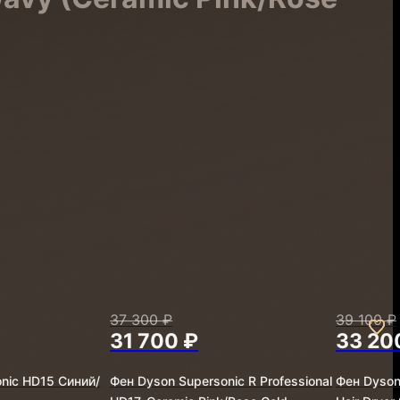
37 300 ₽
39 100 ₽
31 700 ₽
33 20
nic HD15 Синий/
Фен Dyson Supersonic R Professional
Фен Dyson