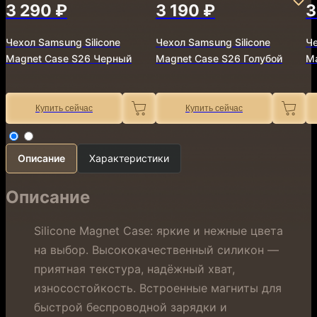
3 290 ₽
3 190 ₽
3
Чехол Samsung Silicone
Чехол Samsung Silicone
Че
Magnet Case S26 Черный
Magnet Case S26 Голубой
M
Купить сейчас
Купить сейчас
Описание
Характеристики
Описание
Silicone Magnet Case: яркие и нежные цвета
на выбор. Высококачественный силикон —
приятная текстура, надёжный хват,
износостойкость. Встроенные магниты для
быстрой беспроводной зарядки и