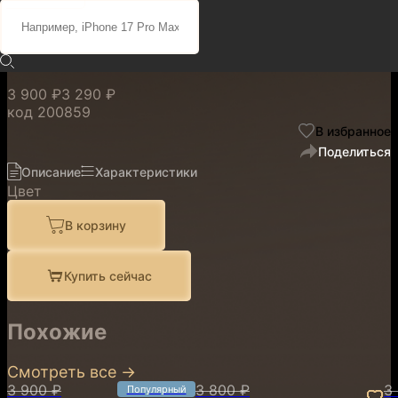
Magnet Case S26
Коралловый
3 900 ₽
3 290 ₽
код
200859
В избранное
Поделиться
Описание
Характеристики
Цвет
В корзину
Купить сейчас
Похожие
Смотреть все
→
3 900 ₽
3 800 ₽
3
Популярный