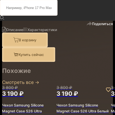
4 100 ₽
3 490 ₽
код
2008012
В избранное
Поделиться
Описание
Характеристики
В корзину
Купить сейчас
Похожие
Смотреть все
→
3 800 ₽
3 800 ₽
3
3 190 ₽
3 190 ₽
3
Чехол Samsung Silicone
Чехол Samsung Silicone
Че
Magnet Case S26 Ultra
Magnet Case S26 Ultra Белый
Ma