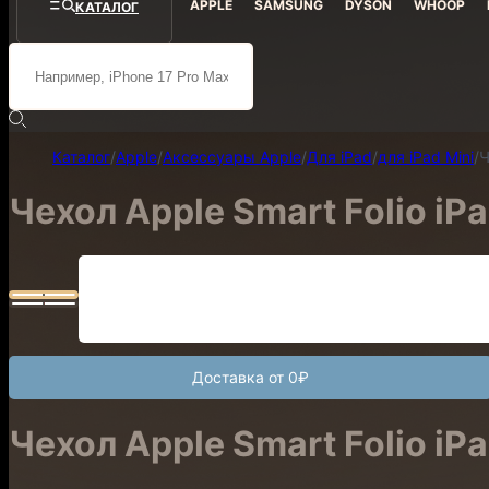
APPLE
SAMSUNG
DYSON
WHOOP
КАТАЛОГ
Каталог
/
Apple
/
Аксессуары Apple
/
Для iPad
/
для iPad Mini
/
Ч
Чехол Apple Smart Folio iP
Доставка от 0₽
Чехол Apple Smart Folio iP